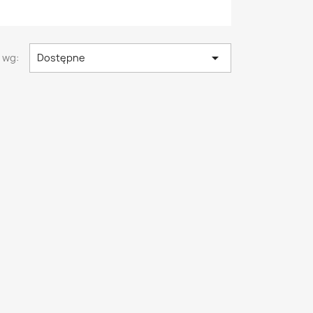

 wg:
Dostępne