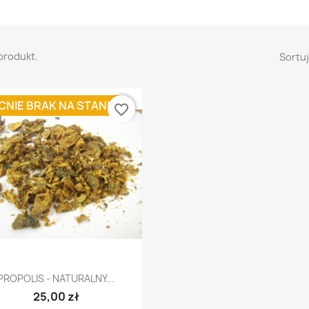
 produkt.
Sortuj
CNIE BRAK NA STANIE
favorite_border
Szybki podgląd

PROPOLIS - NATURALNY...
25,00 zł