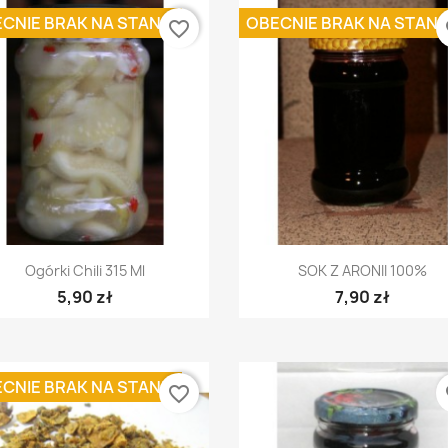
CNIE BRAK NA STANIE
OBECNIE BRAK NA STANI
favorite_border
fa
Szybki podgląd
Szybki podgląd


Ogórki Chili 315 Ml
SOK Z ARONII 100%
5,90 zł
7,90 zł
CNIE BRAK NA STANIE
favorite_border
fa