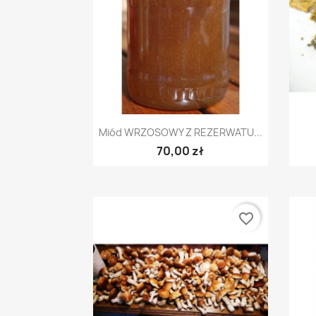
Szybki podgląd

Miód WRZOSOWY Z REZERWATU...
70,00 zł
favorite_border