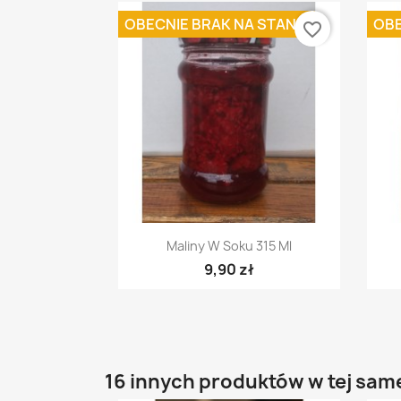
OBECNIE BRAK NA STANIE
OBE
favorite_border
Szybki podgląd

Maliny W Soku 315 Ml
9,90 zł
16 innych produktów w tej same