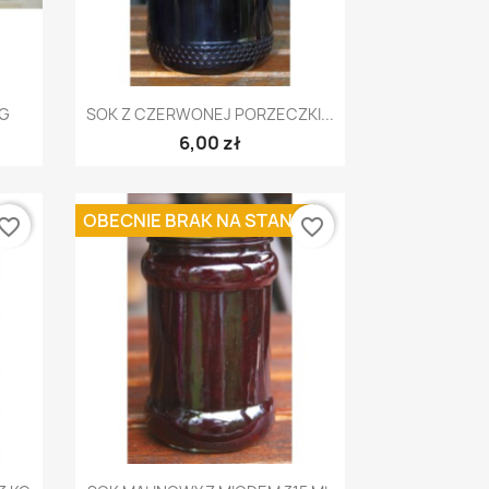
Szybki podgląd

KG
SOK Z CZERWONEJ PORZECZKI...
6,00 zł
OBECNIE BRAK NA STANIE
vorite_border
favorite_border
Szybki podgląd
