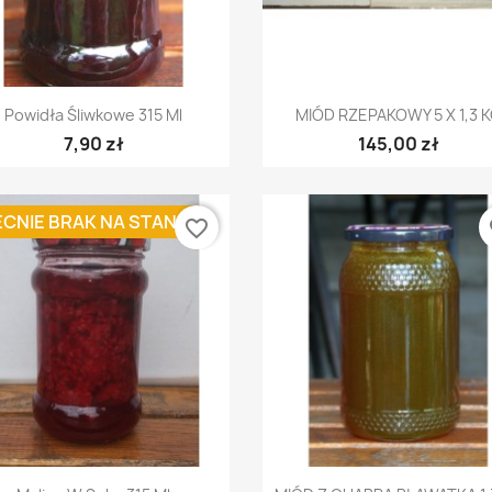
Szybki podgląd
Szybki podgląd


Powidła Śliwkowe 315 Ml
MIÓD RZEPAKOWY 5 X 1,3 
7,90 zł
145,00 zł
CNIE BRAK NA STANIE
favorite_border
fa
Szybki podgląd
Szybki podgląd

