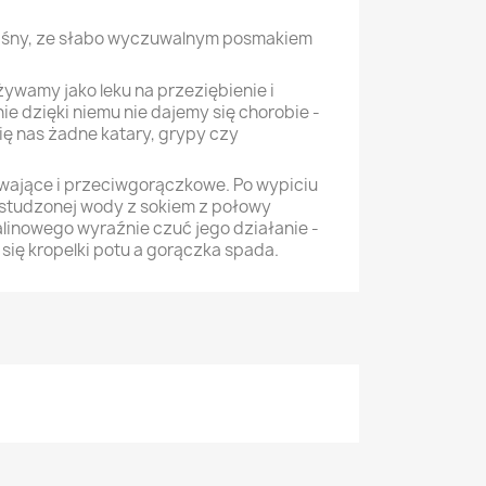
aśny, ze słabo wyczuwalnym posmakiem
ywamy jako leku na przeziębienie i
nie dzięki niemu nie dajemy się chorobie -
 się nas żadne katary, grypy czy
wające i przeciwgorączkowe. Po wypiciu
ostudzonej wody z sokiem z połowy
alinowego wyraźnie czuć jego działanie -
 się kropelki potu a gorączka spada.