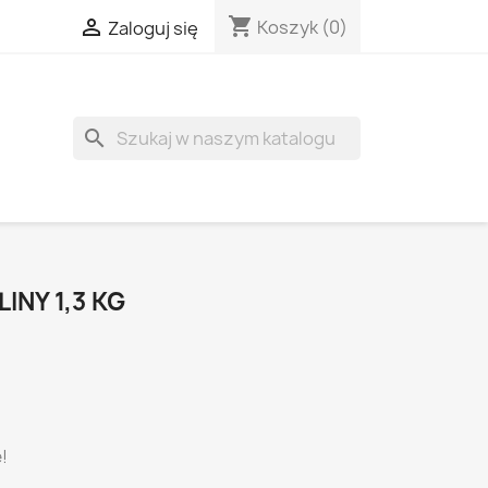
shopping_cart

Koszyk
(0)
Zaloguj się
search
INY 1,3 KG
!