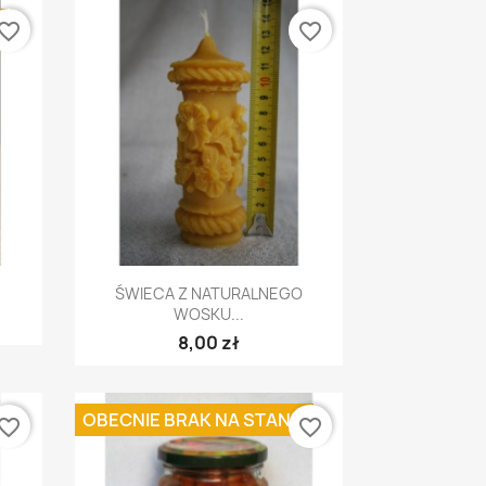
E
vorite_border
favorite_border
Szybki podgląd

ŚWIECA Z NATURALNEGO
WOSKU...
8,00 zł
OBECNIE BRAK NA STANIE
vorite_border
favorite_border