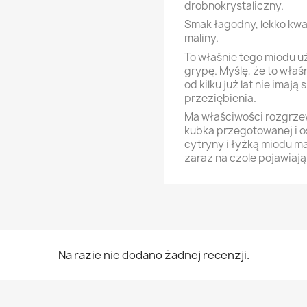
drobnokrystaliczny.
Smak łagodny, lekko kw
maliny.
To właśnie tego miodu uż
grypę. Myślę, że to właś
od kilku już lat nie imają
przeziębienia.
Ma właściwości rozgrze
kubka przegotowanej i 
cytryny i łyżką miodu m
zaraz na czole pojawiają
Na razie nie dodano żadnej recenzji.