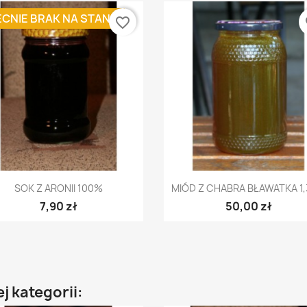
CNIE BRAK NA STANIE
favorite_border
fa
Szybki podgląd
Szybki podgląd


SOK Z ARONII 100%
MIÓD Z CHABRA BŁAWATKA 1,
7,90 zł
50,00 zł
j kategorii: