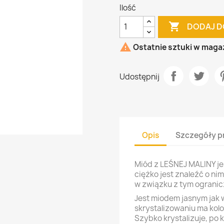
Ilość

DODAJ D

Ostatnie sztuki w maga
Udostępnij
Opis
Szczegóły p
Miód z LEŚNEJ MALINY je
ciężko jest znaleźć o nim
w związku z tym ogranic
Jest miodem jasnym jak
skrystalizowaniu ma kolo
Szybko krystalizuje, po k