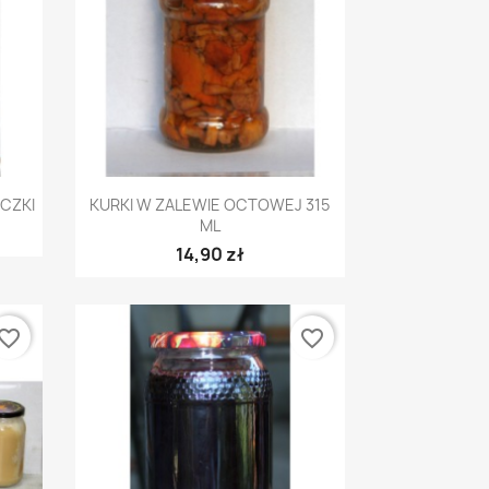
Szybki podgląd

CZKI
KURKI W ZALEWIE OCTOWEJ 315
ML
14,90 zł
vorite_border
favorite_border