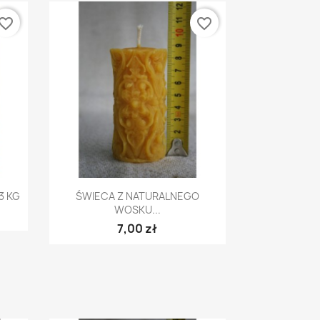
vorite_border
favorite_border
Szybki podgląd

3 KG
ŚWIECA Z NATURALNEGO
WOSKU...
7,00 zł