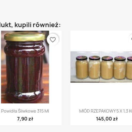
dukt, kupili również:
favorite_border
fa
Szybki podgląd
Szybki podgląd


Powidła Śliwkowe 315 Ml
MIÓD RZEPAKOWY 5 X 1,3 
7,90 zł
145,00 zł