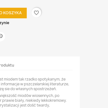
favorite_border
O KOSZYKA
zynie
roduktu
st miodem tak rzadko spotykanym, że
 informacje w pszczelarskiej literaturze,
zę sie do własnych spostrzeżeń.
 większość miodów wiosennych, po
r prawie biały, niekiedy lekkokremowy.
rystalizacji jest dość twardy,