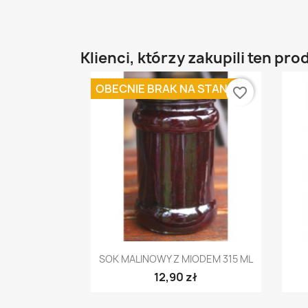
Klienci, którzy zakupili ten pro
OBECNIE BRAK NA STANIE
favorite_border
Szybki podgląd

SOK MALINOWY Z MIODEM 315 ML
12,90 zł