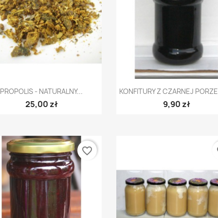
Szybki podgląd
Szybki podgląd


PROPOLIS - NATURALNY...
KONFITURY Z CZARNEJ PORZE
25,00 zł
9,90 zł
favorite_border
fa