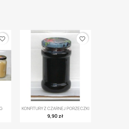
vorite_border
favorite_border
Szybki podgląd

KG
KONFITURY Z CZARNEJ PORZECZKI
9,90 zł