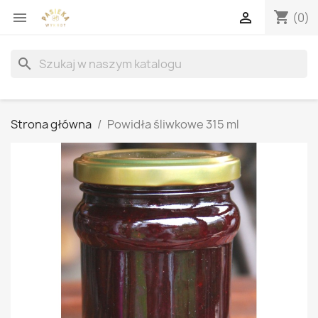
shopping_cart


(0)
search
Strona główna
Powidła śliwkowe 315 ml