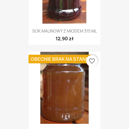
SOK MALINOWY Z MIODEM 315 ML
12,90 zł
OBECNIE BRAK NA STANIE
favorite_border