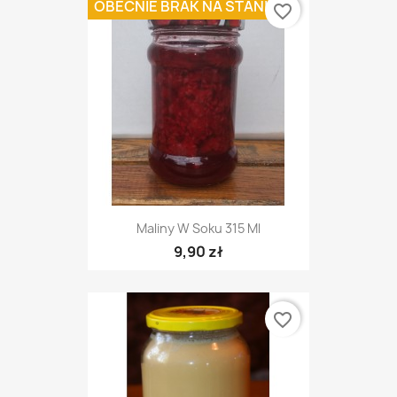
OBECNIE BRAK NA STANIE
favorite_border
Maliny W Soku 315 Ml
9,90 zł
favorite_border