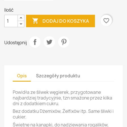
Ilość

favorite_border
DODAJ DO KOSZYKA
Udostępnij
Opis
Szczegóły produktu
Powidła ze śliwek węgierek, przygotowane
najbardziej tradycyjnie, tzn smażone przez kilka
dni z dodatkiem cukru.
Bez dodatku Dżemixów, Żelfixów itp. Same śliwki i
cukier.
Świetne na kanapki, do nadziewania rogalików,