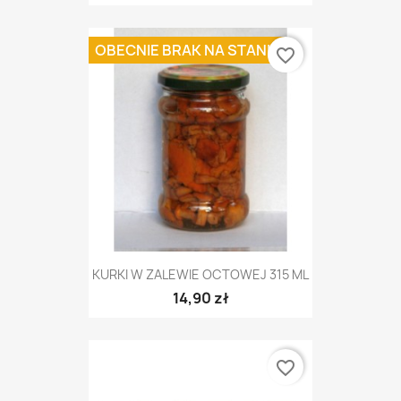
OBECNIE BRAK NA STANIE
favorite_border
KURKI W ZALEWIE OCTOWEJ 315 ML
14,90 zł
favorite_border