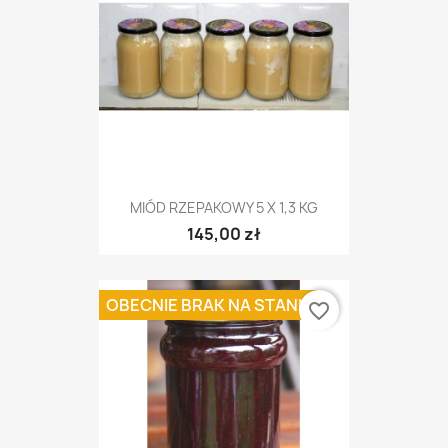
MIÓD RZEPAKOWY 5 X 1,3 KG
145,00 zł
OBECNIE BRAK NA STANIE
favorite_border