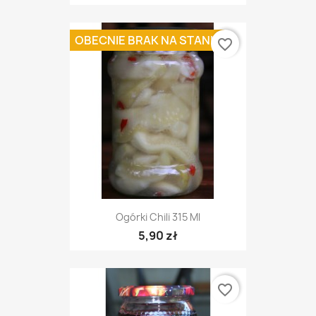
OBECNIE BRAK NA STANIE
favorite_border
Ogórki Chili 315 Ml
5,90 zł
favorite_border