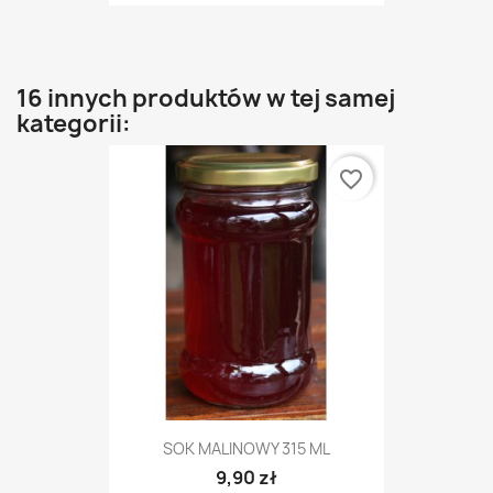
16 innych produktów w tej samej
kategorii:
favorite_border
SOK MALINOWY 315 ML
9,90 zł